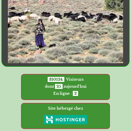
310124
Visiteurs
dont
25
aujourd'hui
En ligne :
2
Site hébergé chez