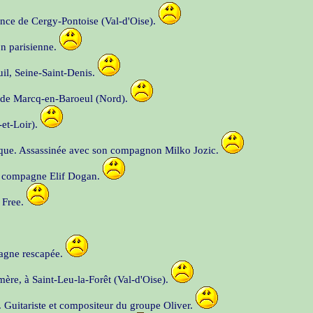
ance de Cergy-Pontoise (Val-d'Oise).
on parisienne.
il, Seine-Saint-Denis.
re de Marcq-en-Baroeul (Nord).
-et-Loir).
turque. Assassinée avec son compagnon Milko Jozic.
sa compagne Elif Dogan.
 Free.
pagne rescapée.
 mère, à Saint-Leu-la-Forêt (Val-d'Oise).
t. Guitariste et compositeur du groupe Oliver.