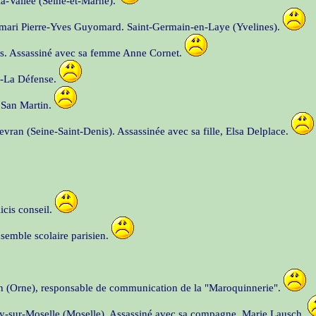
la-Vallée (Seine-et-Marne).
n mari Pierre-Yves Guyomard. Saint-Germain-en-Laye (Yvelines).
ris. Assassiné avec sa femme Anne Cornet.
ac-La Défense.
a San Martin.
Sevran (Seine-Saint-Denis). Assassinée avec sa fille, Elsa Delplace.
icis conseil.
semble scolaire parisien.
on (Orne), responsable de communication de la "Maroquinnerie".
ncy-sur-Moselle (Moselle). Assassiné avec sa compagne, Marie Lausch.