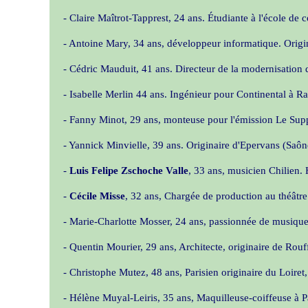
- Claire Maîtrot-Tapprest, 24 ans. Étudiante à l'école 
- Antoine Mary, 34 ans, développeur informatique. Orig
- Cédric Mauduit, 41 ans. Directeur de la modernisatio
- Isabelle Merlin 44 ans. Ingénieur pour Continental à R
- Fanny Minot, 29 ans, monteuse pour l'émission Le Su
- Yannick Minvielle, 39 ans. Originaire d'Epervans (Saône
-
Luis Felipe Zschoche Valle
, 33 ans, musicien Chilien.
-
Cécile Misse
, 32 ans, Chargée de production au théâtre
- Marie-Charlotte Mosser, 24 ans, passionnée de musiqu
- Quentin Mourier, 29 ans, Architecte, originaire de Rouff
- Christophe Mutez, 48 ans, Parisien originaire du Loiret,
- Hélène Muyal-Leiris, 35 ans, Maquilleuse-coiffeuse à P