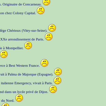
es. Originaire de Concarneau.
tion chez Colony Capital.
llège Chérioux (Vitry-sur-Seine).
u XXe arrondissement de Paris.
lle à Montpellier.
erce à Best Western France.
ivait à Palma de Majorque (Espagne).
 italienne Emergency, vivait à Paris.
mand dans un lycée privé de Dijon.
re du Nord.