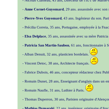
- Nicolas Classeau, 43 ans, Directeur de l'IUT de Marne-
-
Anne Cornet-Guyomard
, 29 ans. assassinée avec so
-
Pierre-Yves Guyomard
, 43 ans. Ingénieur du son. Pa
- Précilia Correia, 35 ans, Portugaise, employée à la Fn
-
Elsa Delplace
, 35 ans, assassinée avec sa mère Patrici
-
Patricia San Martin-Saubon
, 61 ans, fonctionnaire à 
- Alban Denuit, 32 ans, plasticien bordelais.
- Vincent Detoc, 38 ans, Architecte français.
- Fabrice Dubois, 46 ans, concepteur rédacteur chez Publ
- Romain Dunet, 28 ans, Enseignant d'anglais dans un en
- Romain Naufle, 31 ans, Luthier à Paris.
- Thomas Duperron, 30 ans, Parisien originaire d'Alenç
-
Mathias Dymarski
, 22 ans, ingénieur, originaire d'A