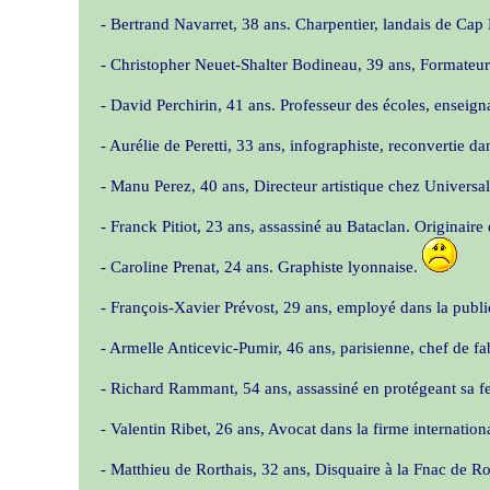
- Bertrand Navarret, 38 ans. Charpentier, landais de Cap
- Christopher Neuet-Shalter Bodineau, 39 ans, Formateu
- David Perchirin, 41 ans. Professeur des écoles, enseign
- Aurélie de Peretti, 33 ans, infographiste, reconvertie da
- Manu Perez, 40 ans, Directeur artistique chez Universa
- Franck Pitiot, 23 ans, assassiné au Bataclan. Originai
- Caroline Prenat, 24 ans. Graphiste lyonnaise.
- François-Xavier Prévost, 29 ans, employé dans la public
- Armelle Anticevic-Pumir, 46 ans, parisienne, chef de fa
- Richard Rammant, 54 ans, assassiné en protégeant sa fem
- Valentin Ribet, 26 ans, Avocat dans la firme internati
- Matthieu de Rorthais, 32 ans, Disquaire à la Fnac de 