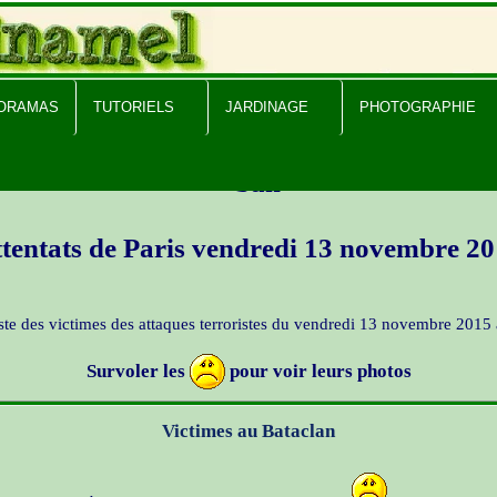
PORAMAS
TUTORIELS
JARDINAGE
PHOTOGRAPHIE
tentats de Paris vendredi 13 novembre 2
 liste des victimes des attaques terroristes du vendredi 13 novembre 2015 
Survoler les
pour voir leurs photos
Victimes au Bataclan