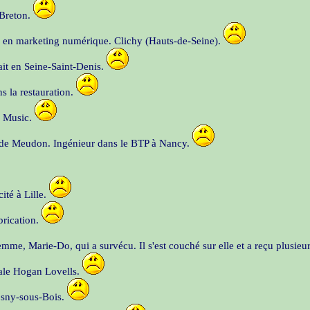
 Breton.
r en marketing numérique. Clichy (Hauts-de-Seine).
ait en Seine-Saint-Denis.
ns la restauration.
l Music.
re de Meudon. Ingénieur dans le BTP à Nancy.
ité à Lille.
brication.
me, Marie-Do, qui a survécu. Il s'est couché sur elle et a reçu plusieur
onale Hogan Lovells.
Rosny-sous-Bois.