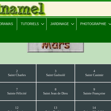
PORAMAS
TUTORIELS
JARDINAGE
PHOTOGRAPHIE
2
3
4
Saint Charles
Saint Guénolé
Saint Casimir
7
8
9
Sainte Félicité
Saint Jean de Dieu
Sainte Françoise
12
13
14