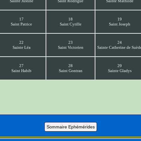
Sainte Justine
Saint Rodrigue
Sainte Mathilde
17
18
19
Saint Patrice
Saint Cyrille
Saint Joseph
22
23
24
Sainte Léa
Saint Victorien
Sainte Catherine de Suèd
27
28
29
Saint Habib
Saint Gontran
Sainte Gladys