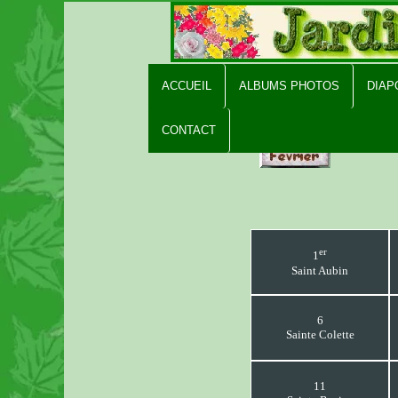
ACCUEIL
ALBUMS PHOTOS
DIA
CONTACT
er
1
Saint Aubin
6
Sainte Colette
11